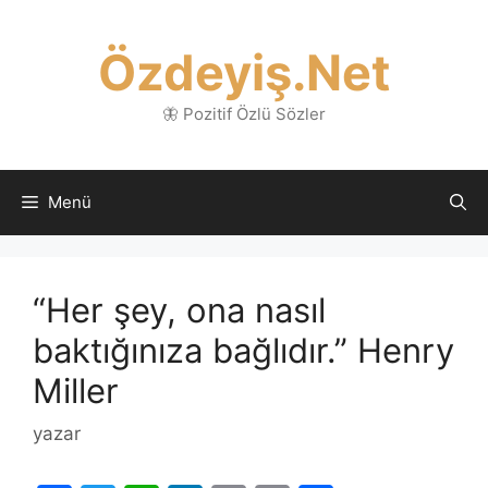
İçeriğe
atla
Özdeyiş.Net
🦋 Pozitif Özlü Sözler
Menü
“Her şey, ona nasıl
baktığınıza bağlıdır.” Henry
Miller
yazar