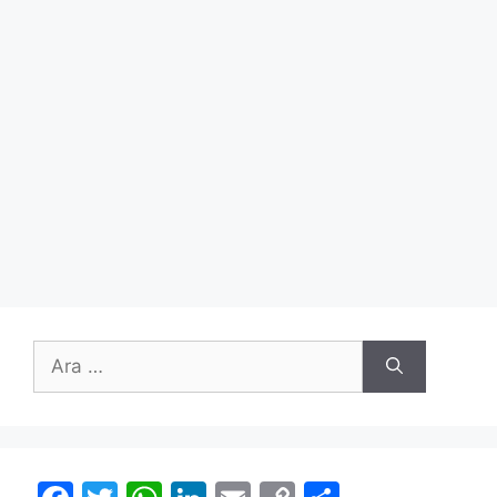
için
ara