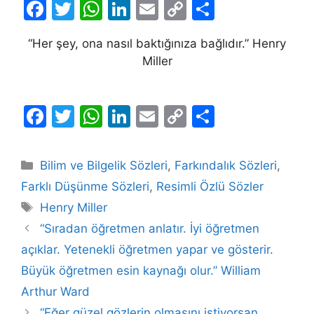
F
T
W
Li
E
C
S
a
w
h
n
m
o
h
“Her şey, ona nasıl baktığınıza bağlıdır.” Henry
c
itt
at
k
ai
p
ar
Miller
e
er
s
e
l
y
e
b
A
dI
Li
F
T
W
Li
E
C
S
o
p
n
n
a
w
h
n
m
o
h
o
p
k
c
itt
at
k
ai
p
ar
k
Kategoriler
Bilim ve Bilgelik Sözleri
,
Farkındalık Sözleri
,
e
er
s
e
l
y
e
Farklı Düşünme Sözleri
,
Resimli Özlü Sözler
b
A
dI
Li
Etiketler
Henry Miller
o
p
n
n
“Sıradan öğretmen anlatır. İyi öğretmen
o
p
k
açıklar. Yetenekli öğretmen yapar ve gösterir.
k
Büyük öğretmen esin kaynağı olur.” William
Arthur Ward
“Eğer güzel gözlerin olmasını istiyorsan,