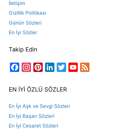
İletişim
k
Gizlilik Politikası
Günün Sözleri
En İyi Sözler
Takip Edin
Facebook
Instagram
Pinterest
LinkedIn
Twitter
YouTube
Feed
Channel
EN İYİ ÖZLÜ SÖZLER
En İyi Aşk ve Sevgi Sözleri
En İyi Başarı Sözleri
En İyi Cesaret Sözleri