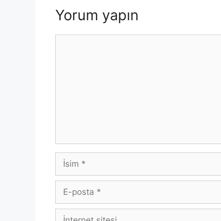
k
Yorum yapın
Yorum
İsim
E-
posta
İnternet