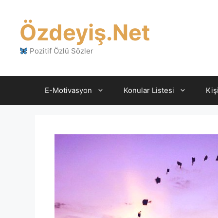
İçeriğe
atla
Özdeyiş.Net
Pozitif Özlü Sözler
E-Motivasyon
Konular Listesi
Kiş