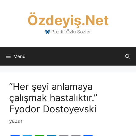
İçeriğe
atla
Özdeyiş.Net
Pozitif Özlü Sözler
Menü
“Her şeyi anlamaya
çalışmak hastalıktır.”
Fyodor Dostoyevski
yazar