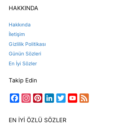
e
gr
o
e
e
er
T
d
HAKKINDA
b
a
k
st
dI
u
o
m
n
b
Hakkında
o
e
İletişim
k
Gizlilik Politikası
Günün Sözleri
En İyi Sözler
Takip Edin
Facebook
Instagram
Pinterest
LinkedIn
Twitter
YouTube
Feed
Channel
EN İYİ ÖZLÜ SÖZLER