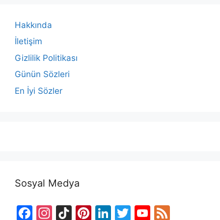
Hakkında
İletişim
Gizlilik Politikası
Günün Sözleri
En İyi Sözler
Sosyal Medya
F
In
Ti
Pi
Li
T
Y
F