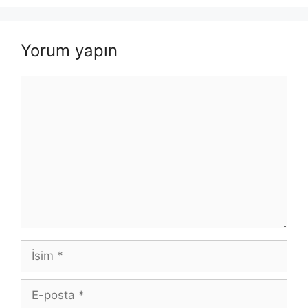
Yorum yapın
Yorum
İsim
E-
posta