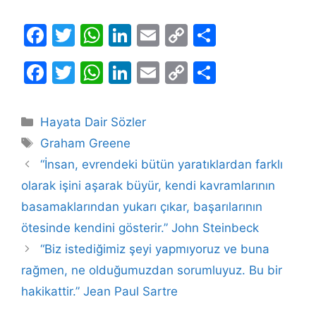
F
T
W
Li
E
C
S
a
w
h
n
m
o
h
F
T
W
Li
E
C
S
c
itt
at
k
ai
p
ar
a
w
h
n
m
o
h
e
er
s
e
l
y
e
c
itt
at
k
ai
p
ar
b
A
dI
Li
Kategoriler
Hayata Dair Sözler
e
er
s
e
l
y
e
Etiketler
o
p
n
n
Graham Greene
b
A
dI
Li
o
p
k
“İnsan, evrendeki bütün yaratıklardan farklı
o
p
n
n
olarak işini aşarak büyür, kendi kavramlarının
k
o
p
k
basamaklarından yukarı çıkar, başarılarının
k
ötesinde kendini gösterir.” John Steinbeck
“Biz istediğimiz şeyi yapmıyoruz ve buna
rağmen, ne olduğumuzdan sorumluyuz. Bu bir
hakikattir.” Jean Paul Sartre