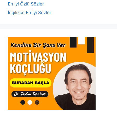
k
En İyi Özlü Sözler
İngilizce En İyi Sözler