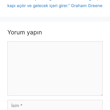
k
kapı açılır ve gelecek içeri girer.” Graham Greene
Yorum yapın
Yorum
İsim