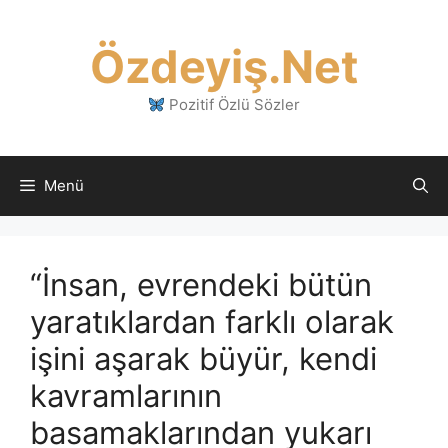
İçeriğe
atla
Özdeyiş.Net
Pozitif Özlü Sözler
Menü
“İnsan, evrendeki bütün
yaratıklardan farklı olarak
işini aşarak büyür, kendi
kavramlarının
basamaklarından yukarı