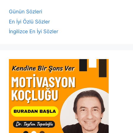
o
p
n
n
o
p
k
Günün Sözleri
k
En İyi Özlü Sözler
İngilizce En İyi Sözler