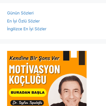
o
p
n
n
o
p
k
Günün Sözleri
k
En İyi Özlü Sözler
İngilizce En İyi Sözler