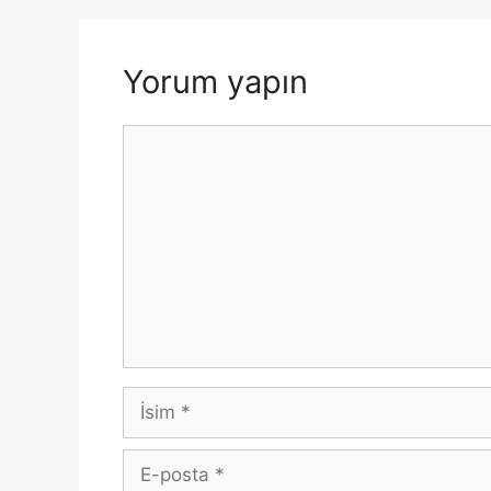
Yorum yapın
Yorum
İsim
E-
posta