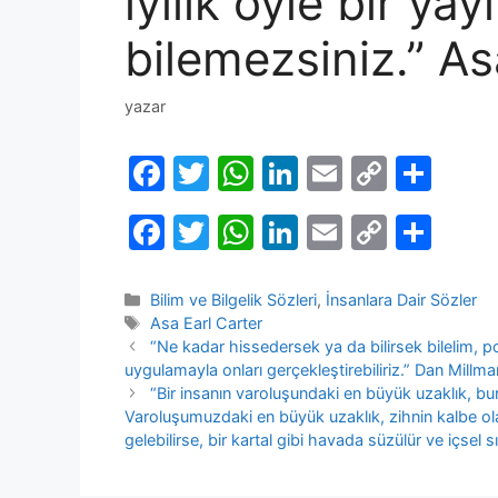
iyilik öyle bir yayı
bilemezsiniz.” As
yazar
F
T
W
Li
E
C
S
a
w
h
n
m
o
h
F
T
W
Li
E
C
S
c
itt
at
k
ai
p
ar
a
w
h
n
m
o
h
e
er
s
e
l
y
e
c
itt
at
k
ai
p
ar
Kategoriler
Bilim ve Bilgelik Sözleri
,
İnsanlara Dair Sözler
b
A
dI
Li
Etiketler
Asa Earl Carter
e
er
s
e
l
y
e
o
p
n
n
“Ne kadar hissedersek ya da bilirsek bilelim, p
b
A
dI
Li
uygulamayla onları gerçekleştirebiliriz.” Dan Millma
o
p
k
“Bir insanın varoluşundaki en büyük uzaklık, bu
o
p
n
n
k
Varoluşumuzdaki en büyük uzaklık, zihnin kalbe ol
o
p
k
gelebilirse, bir kartal gibi havada süzülür ve içsel s
k