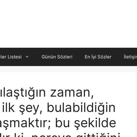
iler Listesi
Günün Sözleri
En İyi Sözler
İletiş
şılaştığın zaman,
lk şey, bulabildiğin
aşmaktır; bu şekilde