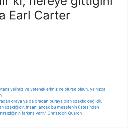
lır ki, nereye gittiğini
a Earl Carter
otansiyelimiz ve yeteneklerimiz ne olursa olsun, yalnızca
n
radan oraya ya da oradan buraya olan uzaklık değildir.
an uzaklığıdır. İnsan, ancak bu mesafenin üstesinden
ınırsızlığının farkına varır.” Christoph Quarch