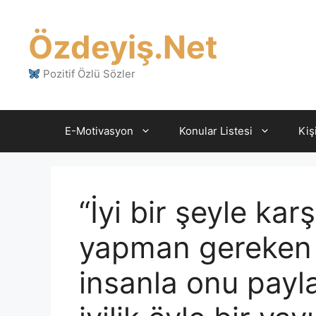
İçeriğe
atla
Özdeyiş.Net
Pozitif Özlü Sözler
E-Motivasyon
Konular Listesi
Kiş
“İyi bir şeyle kar
yapman gereken i
insanla onu payl