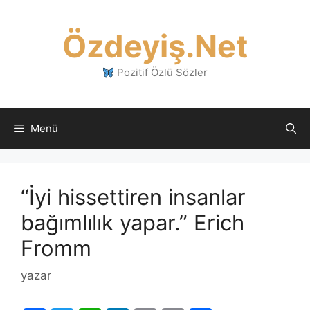
İçeriğe
atla
Özdeyiş.Net
Pozitif Özlü Sözler
Menü
“İyi hissettiren insanlar
bağımlılık yapar.” Erich
Fromm
yazar