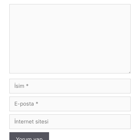
Yorum
İsim
E-
posta
İnternet
sitesi