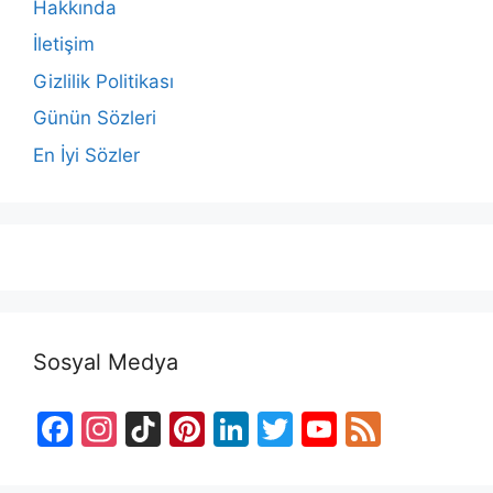
Hakkında
İletişim
Gizlilik Politikası
Günün Sözleri
En İyi Sözler
Sosyal Medya
F
In
Ti
Pi
Li
T
Y
F
a
st
k
nt
n
w
o
e