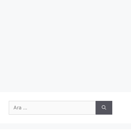
için
ara