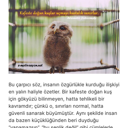
o
p
n
n
o
p
k
k
Bu çarpıcı söz, insanın özgürlükle kurduğu ilişkiyi
en yalın haliyle özetler. Bir kafeste doğan kuş
için gökyüzü bilinmeyen, hatta tehlikeli bir
kavramdır; çünkü o, sınırları normal, hatta
güvenli sanarak büyümüştür. Aynı şekilde insan
da bazen küçüklüğünden beri duyduğu
“yapamazsın”, “bu senlik değil” gibi cümlelerle