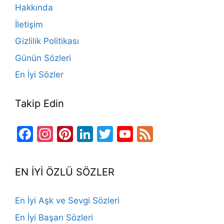
o
m
n
b
Hakkında
o
e
İletişim
k
Gizlilik Politikası
Günün Sözleri
En İyi Sözler
Takip Edin
Facebook
Instagram
Pinterest
LinkedIn
Twitter
YouTube
Feed
Channel
EN İYİ ÖZLÜ SÖZLER
En İyi Aşk ve Sevgi Sözleri
En İyi Başarı Sözleri