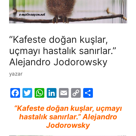
“Kafeste doğan kuşlar,
uçmayı hastalık sanırlar.”
Alejandro Jodorowsky
yazar
F
T
W
Li
E
C
S
a
w
h
n
m
o
h
“Kafeste doğan kuşlar, uçmayı
c
itt
at
k
ai
p
ar
hastalık sanırlar.” Alejandro
e
er
s
e
l
y
e
Jodorowsky
b
A
dI
Li