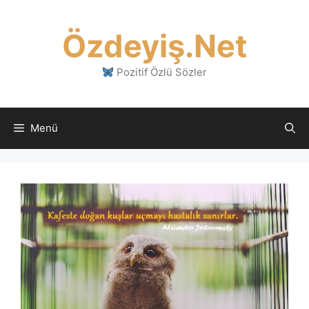
İçeriğe
atla
Özdeyiş.Net
Pozitif Özlü Sözler
Menü