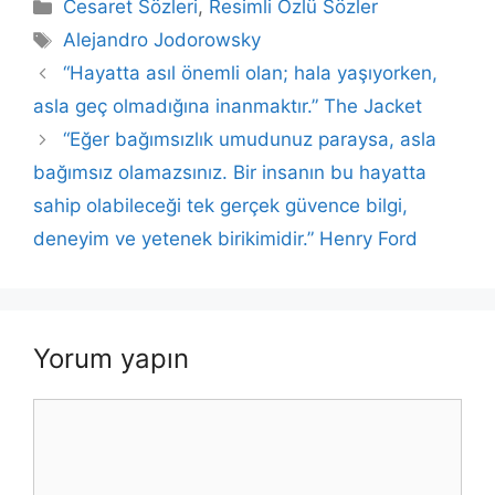
Kategoriler
Cesaret Sözleri
,
Resimli Özlü Sözler
e
er
s
e
l
y
e
Etiketler
Alejandro Jodorowsky
b
A
dI
Li
“Hayatta asıl önemli olan; hala yaşıyorken,
o
p
n
n
asla geç olmadığına inanmaktır.” The Jacket
o
p
k
“Eğer bağımsızlık umudunuz paraysa, asla
k
bağımsız olamazsınız. Bir insanın bu hayatta
sahip olabileceği tek gerçek güvence bilgi,
deneyim ve yetenek birikimidir.” Henry Ford
Yorum yapın
Yorum