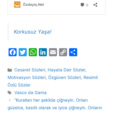
Korkusuz Yaşa!
F
T
W
Li
E
C
S
a
w
h
n
m
o
h
c
itt
at
k
ai
p
ar
Kategoriler
Cesaret Sözleri
,
Hayata Dair Sözler
,
e
er
s
e
l
y
e
Motivasyon Sözleri
,
Özgüven Sözleri
,
Resimli
b
A
dI
Li
Özlü Sözler
o
p
n
n
Etiketler
Vasco da Gama
o
p
k
“Kuralları her şekilde çiğneyin. Onları
k
güzelce, kasıtlı olarak ve iyice çiğneyin. Onların