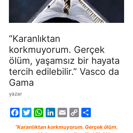
“Karanlıktan
korkmuyorum. Gerçek
ölüm, yaşamsız bir hayata
tercih edilebilir.” Vasco da
Gama
yazar
F
T
W
Li
E
C
S
a
w
h
n
m
o
h
“Karanlıktan korkmuyorum. Gerçek ölüm,
c
itt
at
k
ai
p
ar