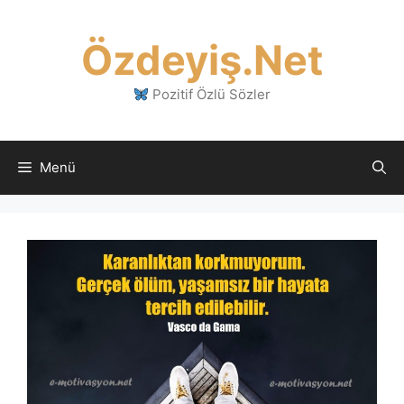
İçeriğe
atla
Özdeyiş.Net
Pozitif Özlü Sözler
Menü