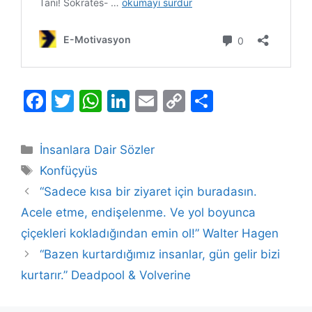
F
T
W
Li
E
C
S
a
w
h
n
m
o
h
c
itt
at
k
ai
p
ar
Kategoriler
İnsanlara Dair Sözler
e
er
s
e
l
y
e
Etiketler
Konfüçyüs
b
A
dI
Li
“Sadece kısa bir ziyaret için buradasın.
o
p
n
n
Acele etme, endişelenme. Ve yol boyunca
o
p
k
çiçekleri kokladığından emin ol!” Walter Hagen
k
“Bazen kurtardığımız insanlar, gün gelir bizi
kurtarır.” Deadpool & Volverine