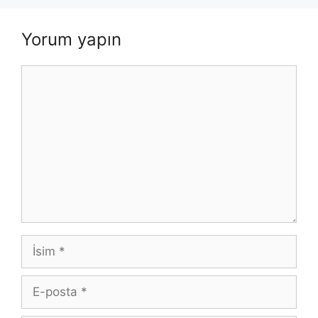
Yorum yapın
Yorum
İsim
E-
posta