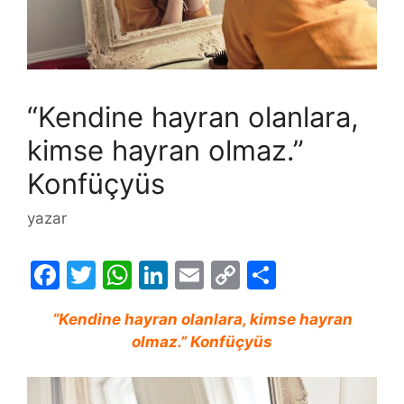
“Kendine hayran olanlara,
kimse hayran olmaz.”
Konfüçyüs
yazar
F
T
W
Li
E
C
S
a
w
h
n
m
o
h
“Kendine hayran olanlara, kimse hayran
c
itt
at
k
ai
p
ar
olmaz.” Konfüçyüs
e
er
s
e
l
y
e
b
A
dI
Li