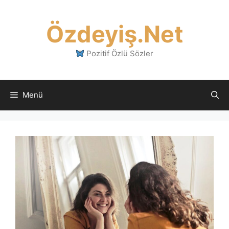
İçeriğe
atla
Özdeyiş.Net
Pozitif Özlü Sözler
Menü