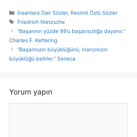
a
w
h
n
m
o
h
c
itt
at
k
ai
p
ar
Kategoriler
İnsanlara Dair Sözler
,
Resimli Özlü Sözler
e
er
s
e
l
y
e
Etiketler
Friedrich Nietzsche
b
A
dI
Li
“Başarının yüzde 99’u başarısızlığa dayanır.”
o
p
n
n
Charles F. Kettering
o
p
k
“Başarınızın büyüklüğünü, inancınızın
k
büyüklüğü belirler.” Seneca
Yorum yapın
Yorum