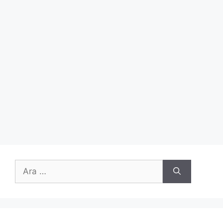
için
ara