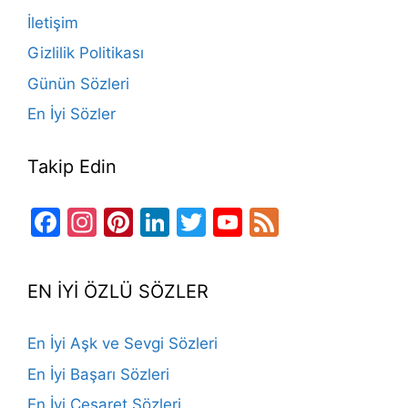
o
e
İletişim
k
Gizlilik Politikası
Günün Sözleri
En İyi Sözler
Takip Edin
Facebook
Instagram
Pinterest
LinkedIn
Twitter
YouTube
Feed
Channel
EN İYİ ÖZLÜ SÖZLER
En İyi Aşk ve Sevgi Sözleri
En İyi Başarı Sözleri
En İyi Cesaret Sözleri