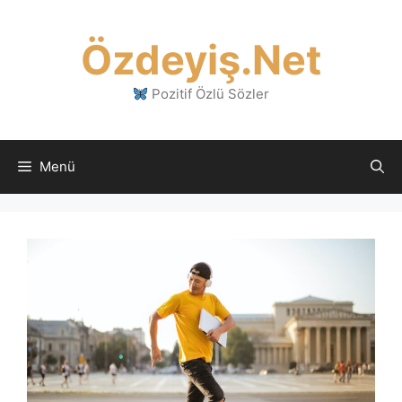
İçeriğe
atla
Özdeyiş.Net
Pozitif Özlü Sözler
Menü