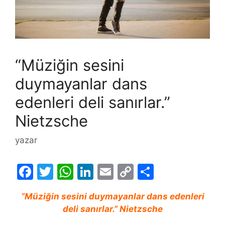
“Müziğin sesini
duymayanlar dans
edenleri deli sanırlar.”
Nietzsche
yazar
F
T
W
Li
E
C
S
a
w
h
n
m
o
h
“Müziğin sesini duymayanlar dans edenleri
c
itt
at
k
ai
p
ar
deli sanırlar.” Nietzsche
e
er
s
e
l
y
e