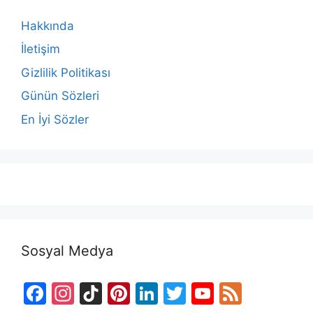
Hakkında
İletişim
Gizlilik Politikası
Günün Sözleri
En İyi Sözler
Sosyal Medya
F
In
Ti
Pi
Li
T
Y
F