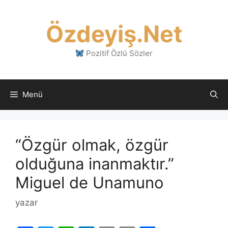
İçeriğe
atla
Özdeyiş.Net
Pozitif Özlü Sözler
Menü
“Özgür olmak, özgür
olduğuna inanmaktır.”
Miguel de Unamuno
yazar