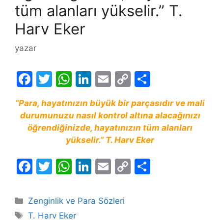
tüm alanları yükselir.” T.
Harv Eker
yazar
F
T
W
Li
E
C
S
a
w
h
n
m
o
h
“Para, hayatınızın büyük bir parçasıdır ve mali
c
itt
at
k
ai
p
ar
durumunuzu nasıl kontrol altına alacağınızı
e
er
s
e
l
y
e
öğrendiğinizde, hayatınızın tüm alanları
b
A
dI
Li
yükselir.” T. Harv Eker
o
p
n
n
F
T
W
Li
E
C
S
o
p
k
a
w
h
n
m
o
h
k
c
itt
at
k
ai
p
ar
Kategoriler
Zenginlik ve Para Sözleri
e
er
s
e
l
y
e
Etiketler
T. Harv Eker