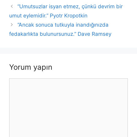
b
A
dI
Li
“Umutsuzlar isyan etmez, çünkü devrim bir
o
p
n
n
umut eylemidir.” Pyotr Kropotkin
o
p
k
“Ancak sonuca tutkuyla inandığınızda
k
fedakarlıkta bulunursunuz.” Dave Ramsey
Yorum yapın
Yorum