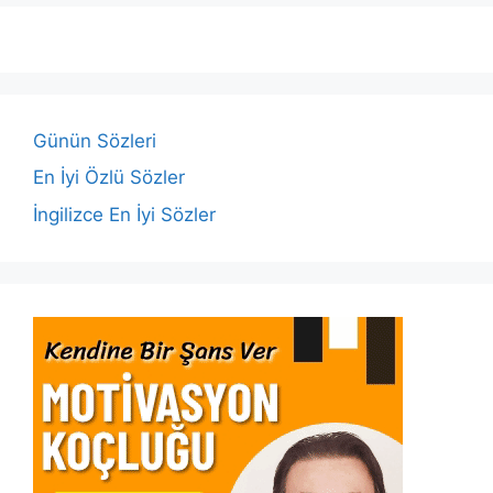
e
er
s
e
l
y
e
b
A
dI
Li
o
p
n
n
o
p
k
Günün Sözleri
k
En İyi Özlü Sözler
İngilizce En İyi Sözler