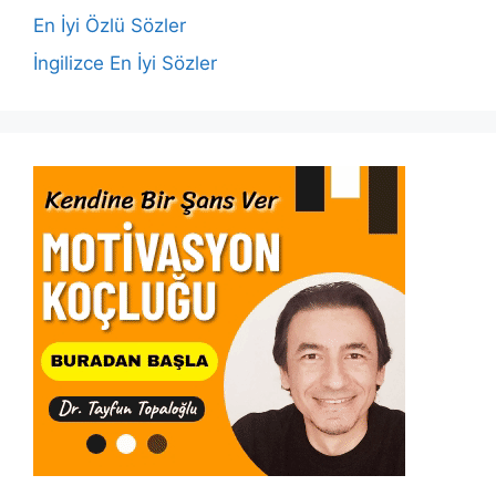
k
En İyi Özlü Sözler
İngilizce En İyi Sözler