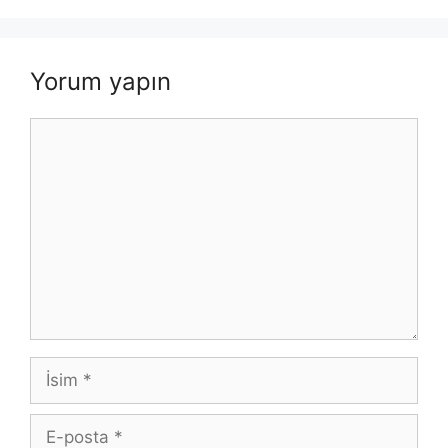
Yorum yapın
Yorum
İsim
E-