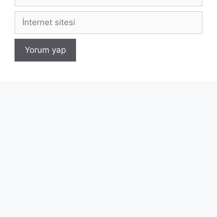
posta
İnternet
sitesi