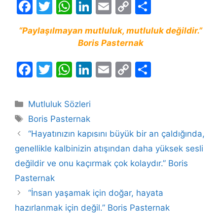
F
T
W
Li
E
C
S
a
w
h
n
m
o
h
“Paylaşılmayan mutluluk, mutluluk değildir.”
c
itt
at
k
ai
p
ar
Boris Pasternak
e
er
s
e
l
y
e
b
A
dI
Li
F
T
W
Li
E
C
S
o
p
n
n
a
w
h
n
m
o
h
o
p
k
c
itt
at
k
ai
p
ar
Kategoriler
Mutluluk Sözleri
k
e
er
s
e
l
y
e
Etiketler
Boris Pasternak
b
A
dI
Li
“Hayatınızın kapısını büyük bir an çaldığında,
o
p
n
n
genellikle kalbinizin atışından daha yüksek sesli
o
p
k
değildir ve onu kaçırmak çok kolaydır.” Boris
k
Pasternak
“İnsan yaşamak için doğar, hayata
hazırlanmak için değil.” Boris Pasternak