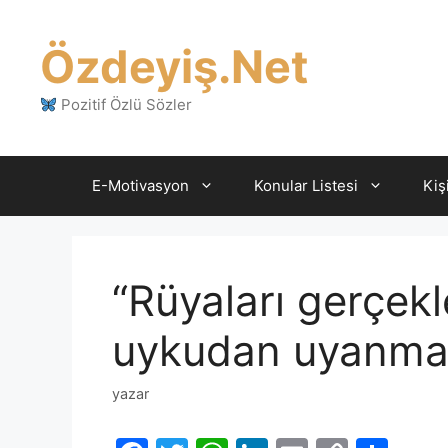
İçeriğe
atla
Özdeyiş.Net
Pozitif Özlü Sözler
E-Motivasyon
Konular Listesi
Kiş
“Rüyaları gerçekl
uykudan uyanmakt
yazar