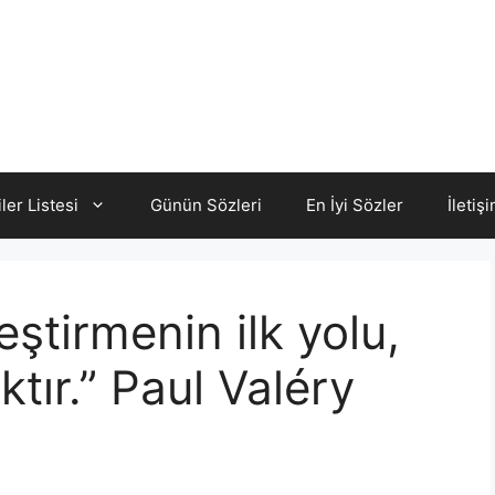
iler Listesi
Günün Sözleri
En İyi Sözler
İletiş
eştirmenin ilk yolu,
ır.” Paul Valéry