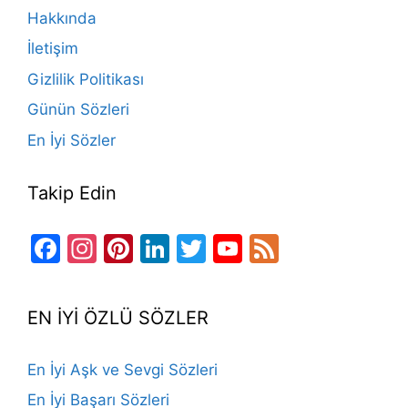
o
m
n
b
Hakkında
o
e
İletişim
k
Gizlilik Politikası
Günün Sözleri
En İyi Sözler
Takip Edin
Facebook
Instagram
Pinterest
LinkedIn
Twitter
YouTube
Feed
Channel
EN İYİ ÖZLÜ SÖZLER
En İyi Aşk ve Sevgi Sözleri
En İyi Başarı Sözleri