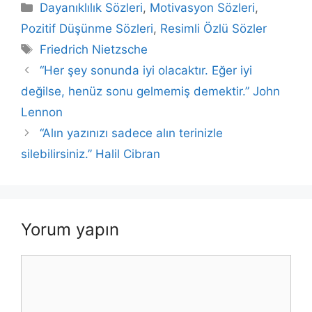
c
itt
at
k
ai
p
ar
Kategoriler
Dayanıklılık Sözleri
,
Motivasyon Sözleri
,
e
er
s
e
l
y
e
Pozitif Düşünme Sözleri
,
Resimli Özlü Sözler
b
A
dI
Li
Etiketler
Friedrich Nietzsche
o
p
n
n
“Her şey sonunda iyi olacaktır. Eğer iyi
o
p
k
değilse, henüz sonu gelmemiş demektir.” John
k
Lennon
“Alın yazınızı sadece alın terinizle
silebilirsiniz.” Halil Cibran
Yorum yapın
Yorum