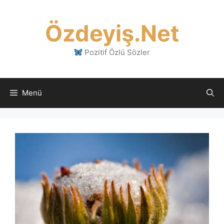
İçeriğe
atla
Özdeyiş.Net
Pozitif Özlü Sözler
Menü