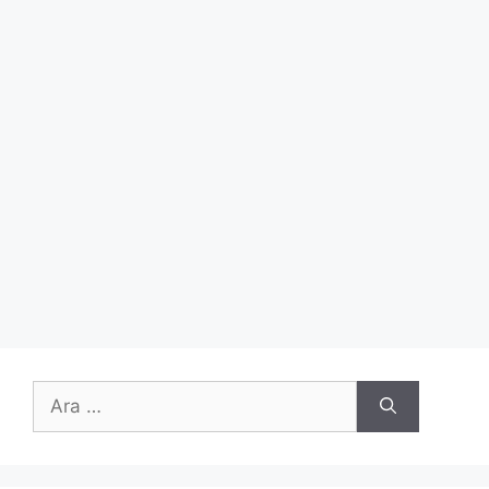
için
ara