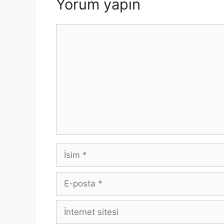
Yorum yapın
Yorum
İsim
E-
posta
İnternet
sitesi