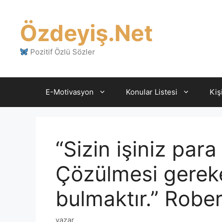
İçeriğe
atla
Özdeyiş.Net
Pozitif Özlü Sözler
E-Motivasyon
Konular Listesi
Kiş
“Sizin işiniz par
Çözülmesi gerek
bulmaktır.” Rober
yazar