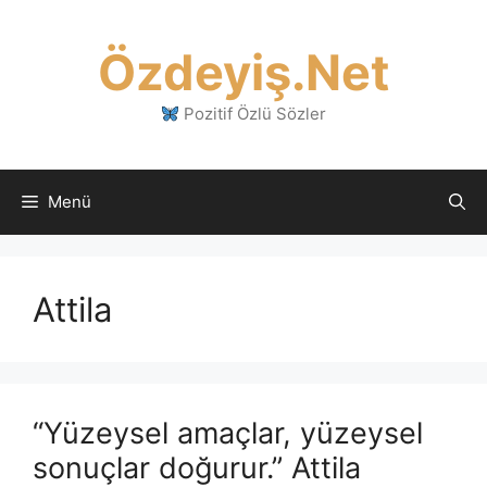
İçeriğe
atla
Özdeyiş.Net
Pozitif Özlü Sözler
Menü
Attila
“Yüzeysel amaçlar, yüzeysel
sonuçlar doğurur.” Attila