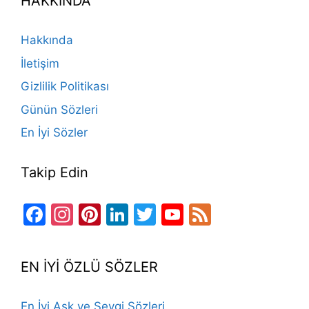
HAKKINDA
b
a
k
st
dI
u
o
m
n
b
Hakkında
o
e
İletişim
k
Gizlilik Politikası
Günün Sözleri
En İyi Sözler
Takip Edin
Facebook
Instagram
Pinterest
LinkedIn
Twitter
YouTube
Feed
Channel
EN İYİ ÖZLÜ SÖZLER
En İyi Aşk ve Sevgi Sözleri