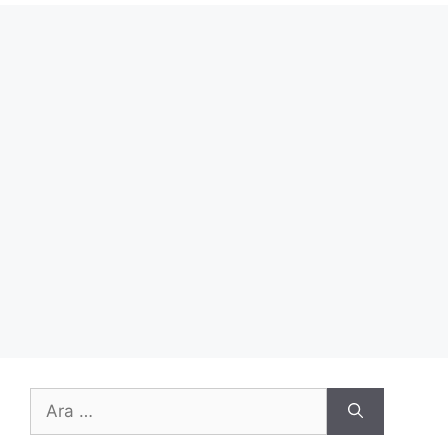
için
ara