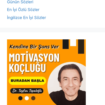
o
p
k
Günün Sözleri
k
En İyi Özlü Sözler
İngilizce En İyi Sözler