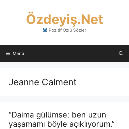
İçeriğe
atla
Özdeyiş.Net
Pozitif Özlü Sözler
Menü
Jeanne Calment
“Daima gülümse; ben uzun
yaşamamı böyle açıklıyorum.”