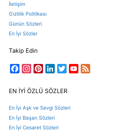
İletişim
k
Gizlilik Politikası
Günün Sözleri
En İyi Sözler
Takip Edin
Facebook
Instagram
Pinterest
LinkedIn
Twitter
YouTube
Feed
Channel
EN İYİ ÖZLÜ SÖZLER
En İyi Aşk ve Sevgi Sözleri
En İyi Başarı Sözleri
En İyi Cesaret Sözleri