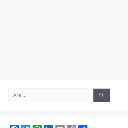
için
ara