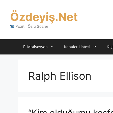
İçeriğe
atla
Özdeyiş.Net
Pozitif Özlü Sözler
E-Motivasyon
Konular Listesi
Kiş
Ralph Ellison
“Kim olduğumu keşfe