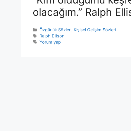
olacağım.” Ralph Ell
Kategoriler
Özgürlük Sözleri
,
Kişisel Gelişim Sözleri
Etiketler
Ralph Ellison
Yorum yap