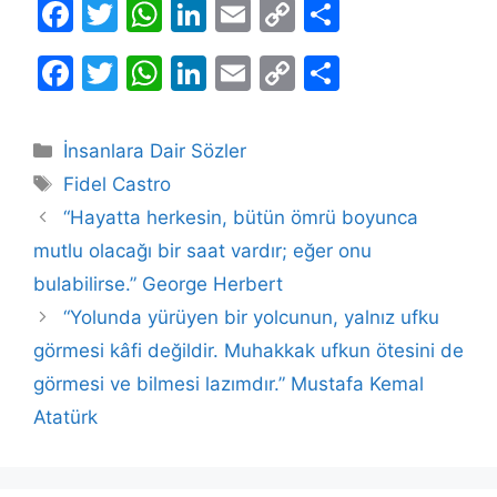
F
T
W
Li
E
C
S
a
w
h
n
m
o
h
F
T
W
Li
E
C
S
c
itt
at
k
ai
p
ar
a
w
h
n
m
o
h
e
er
s
e
l
y
e
c
itt
at
k
ai
p
ar
b
A
dI
Li
Kategoriler
İnsanlara Dair Sözler
e
er
s
e
l
y
e
Etiketler
o
p
n
n
Fidel Castro
b
A
dI
Li
o
p
k
“Hayatta herkesin, bütün ömrü boyunca
o
p
n
n
mutlu olacağı bir saat vardır; eğer onu
k
o
p
k
bulabilirse.” George Herbert
k
“Yolunda yürüyen bir yolcunun, yalnız ufku
görmesi kâfi değildir. Muhakkak ufkun ötesini de
görmesi ve bilmesi lazımdır.” Mustafa Kemal
Atatürk