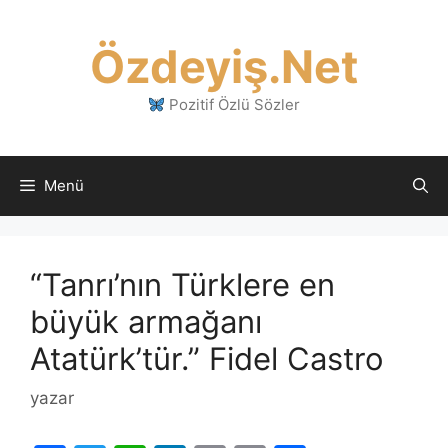
İçeriğe
atla
Özdeyiş.Net
Pozitif Özlü Sözler
Menü
“Tanrı’nın Türklere en
büyük armağanı
Atatürk’tür.” Fidel Castro
yazar