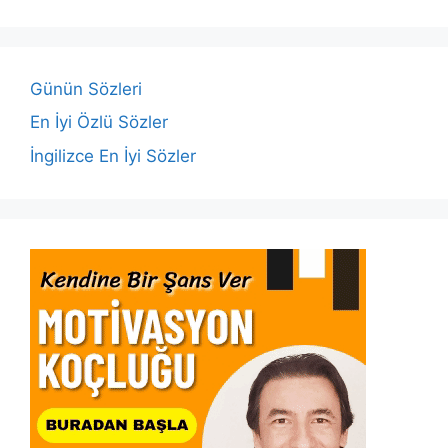
b
A
dI
Li
o
p
n
n
o
p
k
Günün Sözleri
k
En İyi Özlü Sözler
İngilizce En İyi Sözler