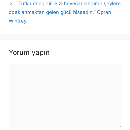
k
“Tutku enerjidir. Sizi heyecanlandıran şeylere
odaklanmaktan gelen gücü hissedin.” Oprah
Winfrey
Yorum yapın
Yorum