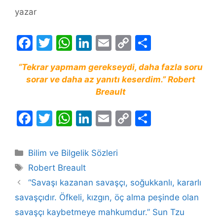
yazar
F
T
W
Li
E
C
S
a
w
h
n
m
o
h
“Tekrar yapmam gerekseydi, daha fazla soru
c
itt
at
k
ai
p
ar
sorar ve daha az yanıtı keserdim.” Robert
e
er
s
e
l
y
e
Breault
b
A
dI
Li
F
T
W
Li
E
C
S
o
p
n
n
a
w
h
n
m
o
h
o
p
k
c
itt
at
k
ai
p
ar
k
Kategoriler
Bilim ve Bilgelik Sözleri
e
er
s
e
l
y
e
Etiketler
Robert Breault
b
A
dI
Li
“Savaşı kazanan savaşçı, soğukkanlı, kararlı
o
p
n
n
savaşçıdır. Öfkeli, kızgın, öç alma peşinde olan
o
p
k
savaşçı kaybetmeye mahkumdur.” Sun Tzu