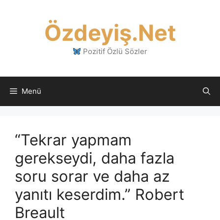
İçeriğe
atla
Özdeyiş.Net
Pozitif Özlü Sözler
Menü
“Tekrar yapmam
gerekseydi, daha fazla
soru sorar ve daha az
yanıtı keserdim.” Robert
Breault