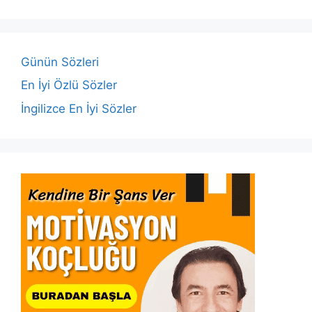
b
A
dI
Li
o
p
n
n
o
p
k
Günün Sözleri
k
En İyi Özlü Sözler
İngilizce En İyi Sözler