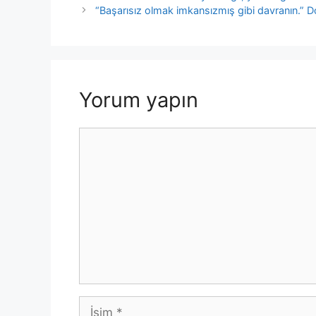
b
A
dI
Li
“Başarısız olmak imkansızmış gibi davranın.” 
o
p
n
n
o
p
k
k
Yorum yapın
Yorum
İsim