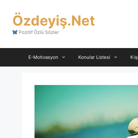
İçeriğe
atla
Özdeyiş.Net
Pozitif Özlü Sözler
E-Motivasyon
Konular Listesi
Kiş