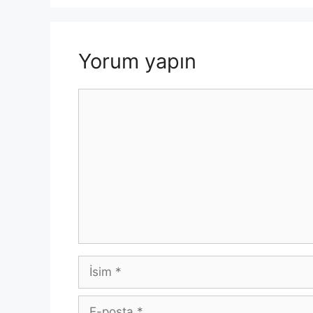
o
p
k
k
Yorum yapın
Yorum
İsim
E-