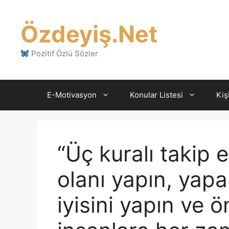
İçeriğe
atla
Özdeyiş.Net
Pozitif Özlü Sözler
E-Motivasyon
Konular Listesi
Kiş
“Üç kuralı takip
olanı yapın, yapa
iyisini yapın ve 