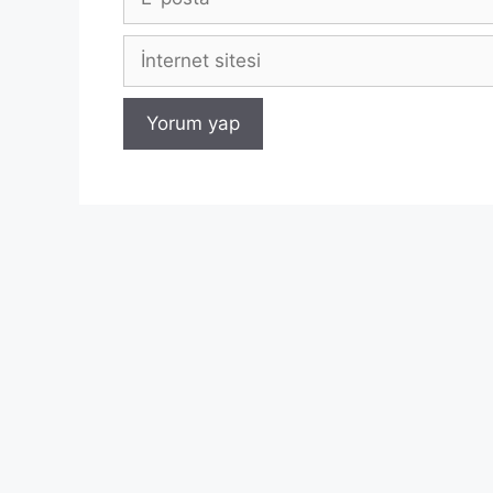
posta
İnternet
sitesi