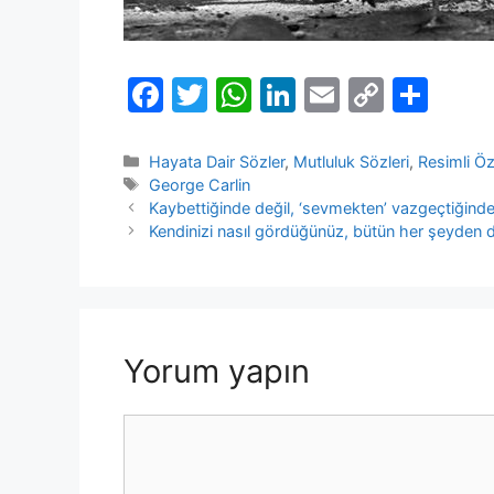
F
T
W
Li
E
C
S
a
w
h
n
m
o
h
c
itt
at
k
ai
p
ar
Kategoriler
Hayata Dair Sözler
,
Mutluluk Sözleri
,
Resimli Öz
Etiketler
George Carlin
e
er
s
e
l
y
e
Kaybettiğinde değil, ‘sevmekten’ vazgeçtiğinde 
b
A
dI
Li
Kendinizi nasıl gördüğünüz, bütün her şeyden d
o
p
n
n
o
p
k
k
Yorum yapın
Yorum