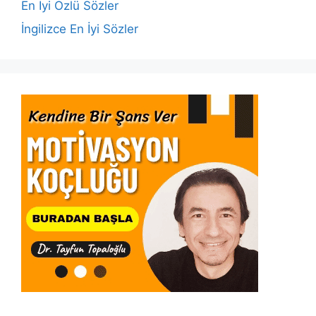
k
En İyi Özlü Sözler
İngilizce En İyi Sözler