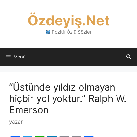
İçeriğe
atla
Özdeyiş.Net
Pozitif Özlü Sözler
Menü
“Üstünde yıldız olmayan
hiçbir yol yoktur.” Ralph W.
Emerson
yazar