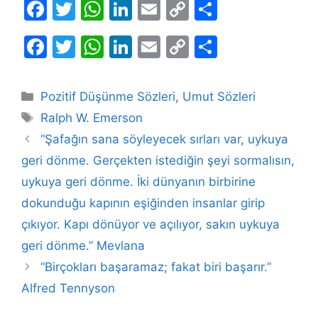
F
T
W
Li
E
C
S
a
w
h
n
m
o
h
F
T
W
Li
E
C
S
c
itt
at
k
ai
p
ar
a
w
h
n
m
o
h
e
er
s
e
l
y
e
c
itt
at
k
ai
p
ar
b
A
dI
Li
Kategoriler
Pozitif Düşünme Sözleri
,
Umut Sözleri
e
er
s
e
l
y
e
Etiketler
o
p
n
n
Ralph W. Emerson
b
A
dI
Li
o
p
k
“Şafağın sana söyleyecek sırları var, uykuya
o
p
n
n
geri dönme. Gerçekten istediğin şeyi sormalısın,
k
o
p
k
uykuya geri dönme. İki dünyanın birbirine
k
dokunduğu kapının eşiğinden insanlar girip
çıkıyor. Kapı dönüyor ve açılıyor, sakın uykuya
geri dönme.” Mevlana
“Birçokları başaramaz; fakat biri başarır.”
Alfred Tennyson