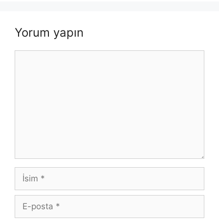
Yorum yapın
Yorum
İsim
E-
posta