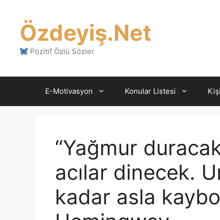
İçeriğe
atla
Özdeyiş.Net
Pozitif Özlü Sözler
E-Motivasyon
Konular Listesi
Kiş
“Yağmur duracak,
acılar dinecek.
kadar asla kaybo