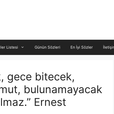
iler Listesi
Günün Sözleri
En İyi Sözler
İletiş
 gece bitecek,
 Umut, bulunamayacak
lmaz.” Ernest