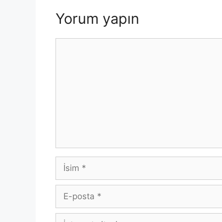
k
Yorum yapın
Yorum
İsim
E-
posta
İnternet