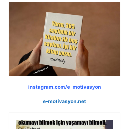
b
A
dI
Li
o
p
n
n
o
p
k
k
instagram.com/e_motivasyon
e-motivasyon.net