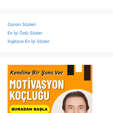
b
A
dI
Li
o
p
n
n
o
p
k
Günün Sözleri
k
En İyi Özlü Sözler
İngilizce En İyi Sözler