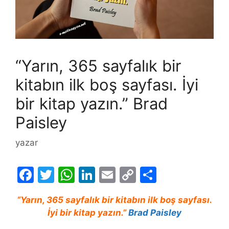
“Yarın, 365 sayfalık bir
kitabın ilk boş sayfası. İyi
bir kitap yazın.” Brad
Paisley
yazar
F
T
W
Li
E
C
S
a
w
h
n
m
o
h
“Yarın, 365 sayfalık bir kitabın ilk boş sayfası.
c
itt
at
k
ai
p
ar
İyi bir kitap yazın.”
Brad Paisley
e
er
s
e
l
y
e