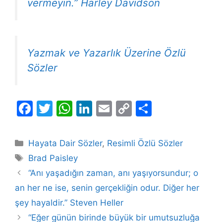
vermeyin.” Harley Davidson
Yazmak ve Yazarlık Üzerine Özlü
Sözler
F
T
W
Li
E
C
S
a
w
h
n
m
o
h
c
itt
at
k
ai
p
ar
Kategoriler
Hayata Dair Sözler
,
Resimli Özlü Sözler
e
er
s
e
l
y
e
Etiketler
Brad Paisley
b
A
dI
Li
“Anı yaşadığın zaman, anı yaşıyorsundur; o
o
p
n
n
an her ne ise, senin gerçekliğin odur. Diğer her
o
p
k
şey hayaldir.” Steven Heller
k
“Eğer günün birinde büyük bir umutsuzluğa