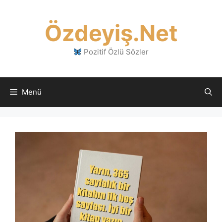
İçeriğe
atla
Özdeyiş.Net
Pozitif Özlü Sözler
Menü