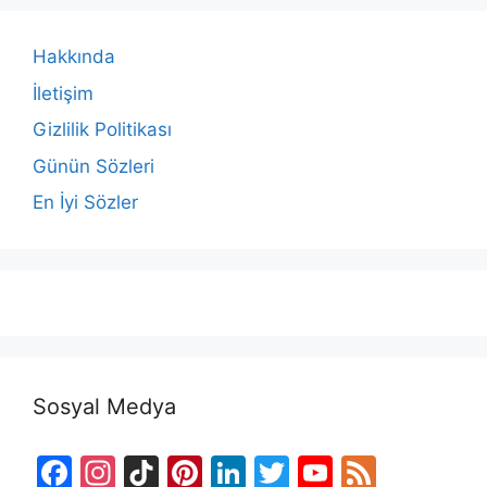
Hakkında
İletişim
Gizlilik Politikası
Günün Sözleri
En İyi Sözler
Sosyal Medya
F
In
Ti
Pi
Li
T
Y
F