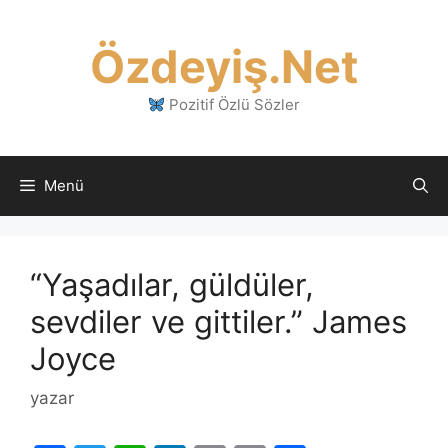
İçeriğe
atla
Özdeyiş.Net
Pozitif Özlü Sözler
Menü
“Yaşadılar, güldüler,
sevdiler ve gittiler.” James
Joyce
yazar