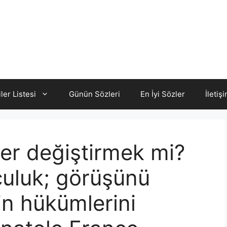
iler Listesi
Günün Sözleri
En İyi Sözler
İletiş
yer değiştirmek mi?
culuk; görüşünü
in hükümlerini