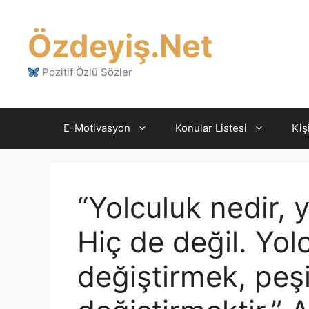
İçeriğe
atla
Özdeyiş.Net
Pozitif Özlü Sözler
E-Motivasyon
Konular Listesi
Kiş
“Yolculuk nedir, 
Hiç de değil. Yol
değiştirmek, peş