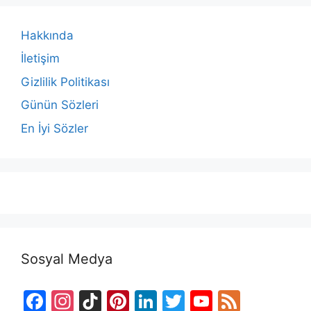
Hakkında
İletişim
Gizlilik Politikası
Günün Sözleri
En İyi Sözler
Sosyal Medya
F
In
Ti
Pi
Li
T
Y
F