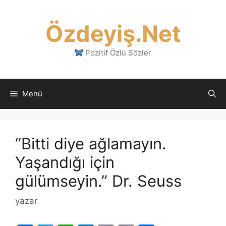
İçeriğe
atla
Özdeyiş.Net
Pozitif Özlü Sözler
Menü
“Bitti diye ağlamayın.
Yaşandığı için
gülümseyin.” Dr. Seuss
yazar