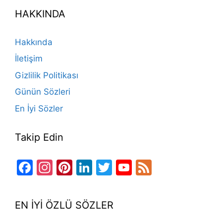
e
gr
o
e
e
er
T
d
HAKKINDA
b
a
k
st
dI
u
o
m
n
b
Hakkında
o
e
İletişim
k
Gizlilik Politikası
Günün Sözleri
En İyi Sözler
Takip Edin
Facebook
Instagram
Pinterest
LinkedIn
Twitter
YouTube
Feed
Channel
EN İYİ ÖZLÜ SÖZLER