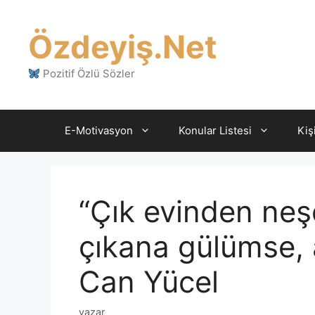
İçeriğe
atla
Özdeyiş.Net
Pozitif Özlü Sözler
E-Motivasyon
Konular Listesi
Kiş
“Çık evinden neşe
çıkana gülümse, a
Can Yücel
yazar