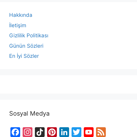
Hakkında
İletişim
Gizlilik Politikası
Günün Sözleri
En İyi Sözler
Sosyal Medya
F
In
Ti
Pi
Li
T
Y
F