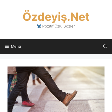
İçeriğe
atla
Özdeyiş.Net
Pozitif Özlü Sözler
Menü