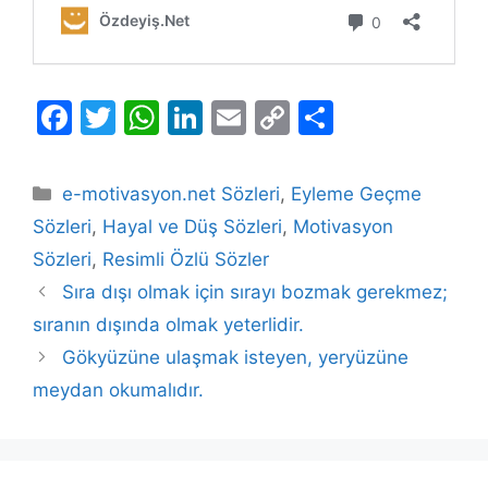
F
T
W
Li
E
C
S
a
w
h
n
m
o
h
c
itt
at
k
ai
p
ar
Kategoriler
e-motivasyon.net Sözleri
,
Eyleme Geçme
e
er
s
e
l
y
e
Sözleri
,
Hayal ve Düş Sözleri
,
Motivasyon
b
A
dI
Li
Sözleri
,
Resimli Özlü Sözler
o
p
n
n
Sıra dışı olmak için sırayı bozmak gerekmez;
o
p
k
sıranın dışında olmak yeterlidir.
k
Gökyüzüne ulaşmak isteyen, yeryüzüne
meydan okumalıdır.