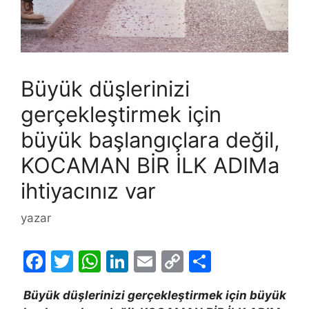
Büyük düşlerinizi
gerçekleştirmek için
büyük başlangıçlara değil,
KOCAMAN BİR İLK ADIMa
ihtiyacınız var
yazar
F
T
W
Li
E
C
S
a
w
h
n
m
o
h
Büyük düşlerinizi gerçekleştirmek için büyük
c
itt
at
k
ai
p
ar