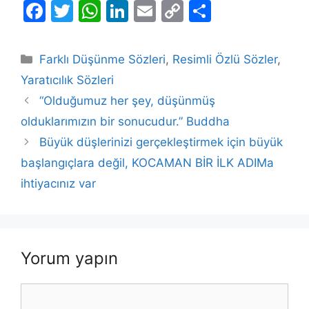
F
T
W
Li
E
C
S
a
w
h
n
m
o
h
c
itt
at
k
ai
p
ar
Kategoriler
Farklı Düşünme Sözleri
,
Resimli Özlü Sözler
,
e
er
s
e
l
y
e
Yaratıcılık Sözleri
b
A
dI
Li
“Olduğumuz her şey, düşünmüş
o
p
n
n
olduklarımızın bir sonucudur.” Buddha
o
p
k
Büyük düşlerinizi gerçekleştirmek için büyük
k
başlangıçlara değil, KOCAMAN BİR İLK ADIMa
ihtiyacınız var
Yorum yapın
Yorum