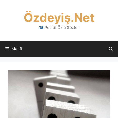
İçeriğe
atla
Özdeyiş.Net
Pozitif Özlü Sözler
Menü