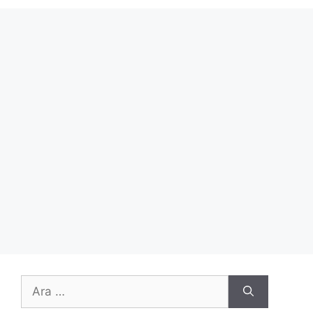
için
ara