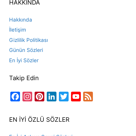
HAKKINDA
b
a
k
st
dI
u
o
m
n
b
Hakkında
o
e
İletişim
k
Gizlilik Politikası
Günün Sözleri
En İyi Sözler
Takip Edin
Facebook
Instagram
Pinterest
LinkedIn
Twitter
YouTube
Feed
Channel
EN İYİ ÖZLÜ SÖZLER