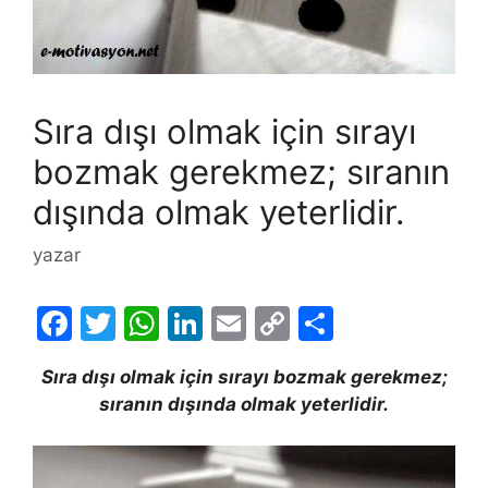
Sıra dışı olmak için sırayı
bozmak gerekmez; sıranın
dışında olmak yeterlidir.
yazar
F
T
W
Li
E
C
S
a
w
h
n
m
o
h
Sıra dışı olmak için sırayı bozmak gerekmez;
c
itt
at
k
ai
p
ar
sıranın dışında olmak yeterlidir.
e
er
s
e
l
y
e
b
A
dI
Li