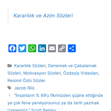
Kararlılık ve Azim Sözleri
F
T
W
Li
E
C
S
a
w
h
n
m
o
h
c
itt
at
k
ai
p
ar
Kategoriler
Kararlılık Sözleri
,
Denemek ve Çabalamak
e
er
s
e
l
y
e
Sözleri
,
Motivasyon Sözleri
,
Özdeyiş Videoları
,
b
A
dI
Li
Resimli Özlü Sözler
o
p
n
n
Etiketler
Jacob Riis
o
p
k
“İnsanların % 99’u fikrinizden şüphe ettiğinde
k
ya çok fena yanılıyorsunuz ya da tarih yazmak
üzeresiniz.” Scott Belsky