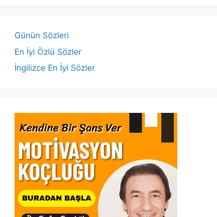
b
A
dI
Li
o
p
n
n
o
p
k
Günün Sözleri
k
En İyi Özlü Sözler
İngilizce En İyi Sözler