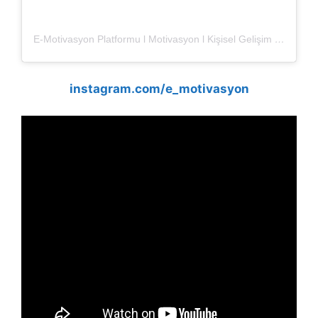
E-Motivasyon Platformu l Motivasyon l Kişisel Gelişim l Eğitim (@e_motivasyon)’in paylaştığı bir gönderi
instagram.com/e_motivasyon