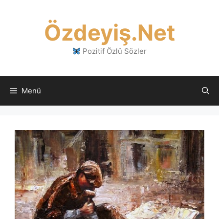
İçeriğe
atla
Özdeyiş.Net
Pozitif Özlü Sözler
Menü