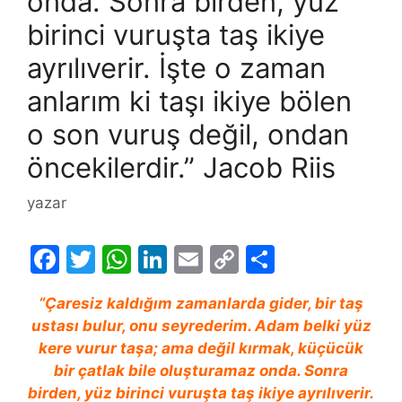
onda. Sonra birden, yüz
birinci vuruşta taş ikiye
ayrılıverir. İşte o zaman
anlarım ki taşı ikiye bölen
o son vuruş değil, ondan
öncekilerdir.” Jacob Riis
yazar
F
T
W
Li
E
C
S
a
w
h
n
m
o
h
“Çaresiz kaldığım zamanlarda gider, bir taş
c
itt
at
k
ai
p
ar
ustası bulur, onu seyrederim. Adam belki yüz
e
er
s
e
l
y
e
kere vurur taşa; ama değil kırmak, küçücük
b
A
dI
Li
bir çatlak bile oluşturamaz onda. Sonra
birden, yüz birinci vuruşta taş ikiye ayrılıverir.