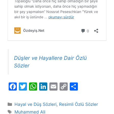
Düşler ve Hayallere Dair Özlü
Sözler
F
T
W
Li
E
C
S
a
w
h
n
m
o
h
c
itt
at
k
ai
p
ar
Kategoriler
Hayal ve Düş Sözleri
,
Resimli Özlü Sözler
e
er
s
e
l
y
e
Etiketler
Muhammed Ali