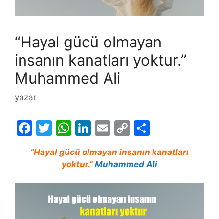
“Hayal gücü olmayan
insanın kanatları yoktur.”
Muhammed Ali
yazar
F
T
W
Li
E
C
S
a
w
h
n
m
o
h
“Hayal gücü olmayan insanın kanatları
c
itt
at
k
ai
p
ar
yoktur.”
Muhammed Ali
e
er
s
e
l
y
e
b
A
dI
Li
o
p
n
n