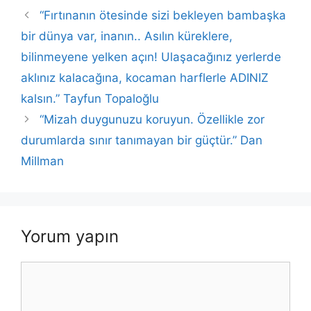
b
A
dI
Li
“Fırtınanın ötesinde sizi bekleyen bambaşka
o
p
n
n
bir dünya var, inanın.. Asılın küreklere,
o
p
k
bilinmeyene yelken açın! Ulaşacağınız yerlerde
k
aklınız kalacağına, kocaman harflerle ADINIZ
kalsın.” Tayfun Topaloğlu
“Mizah duygunuzu koruyun. Özellikle zor
durumlarda sınır tanımayan bir güçtür.” Dan
Millman
Yorum yapın
Yorum