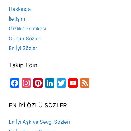
o
m
n
b
Hakkında
o
e
İletişim
k
Gizlilik Politikası
Günün Sözleri
En İyi Sözler
Takip Edin
Facebook
Instagram
Pinterest
LinkedIn
Twitter
YouTube
Feed
Channel
EN İYİ ÖZLÜ SÖZLER
En İyi Aşk ve Sevgi Sözleri