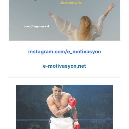
o
p
k
k
instagram.com/e_motivasyon
e-motivasyon.net