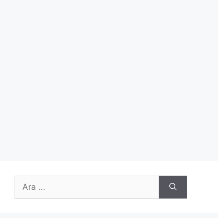
için
ara